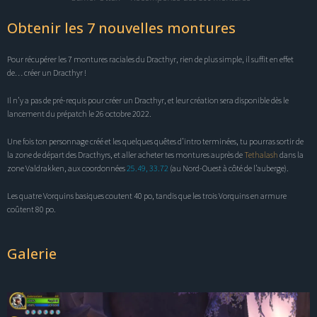
Obtenir les 7 nouvelles montures
Pour récupérer les 7 montures raciales du Dracthyr, rien de plus simple, il suffit en effet
de… créer un Dracthyr !
Il n’y a pas de pré-requis pour créer un Dracthyr, et leur création sera disponible dès le
lancement du prépatch
le 26 octobre 2022.
Une fois ton personnage créé et les quelques quêtes d’intro terminées, tu pourras sortir de
la zone de départ des Dracthyrs, et aller acheter tes montures auprès de
Tethalash
dans la
zone Valdrakken, aux coordonnées
25.49, 33.72
(au Nord-Ouest à côté de l’auberge).
Les quatre Vorquins basiques coutent 40 po, tandis que les trois Vorquins en armure
coûtent 80 po.
Galerie