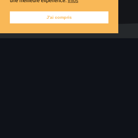
une meilleure expérience.
Infos
J'ai compris
Collections
Astuces
Montures
Addons
Titres
Mythic+
Réputations
Leveling
Gold
Divers
Infos
Contact
petitgateau@theinsane.fr
Mentions légales
Politique relative aux Cookies