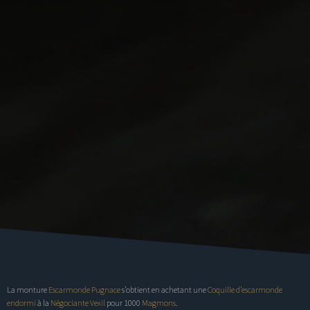
La
monture
Escarmonde Pugnace
s’obtient en achetant une
Coquille d’escarmonde
endormi
à la
Négociante Vexil
pour 1000
Magmons
.