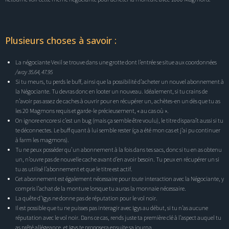
Plusieurs choses à savoir :
La négociante Vexil se trouve dans une grotte dont l’entrée se situe aux coordonnées
/way 35.64, 47.95
Si tu meurs, tu perds le buff, ainsi que la possibilité d’acheter un nouvel abonnement à
la Négociante. Tu devras donc en looter un nouveau. Idéalement, si tu crains de
n’avoir pas assez de caches à ouvrir pour en récupérer un, achètes-en un dès que tu as
les 20 Magmons requis et garde-le précieusement, « au cas où ».
On ignore encore si c’est un bug (mais ça semble être voulu), le titre disparaît aussi si tu
te déconnectes. Le buff quant à lui semble rester (ça a été mon cas et j’ai pu continuer
à farm les magmons).
Tu ne peux posséder qu’un abonnement à la fois dans tes sacs, donc si tu en as obtenu
un, n’ouvre pas de nouvelle cache avant d’en avoir besoin. Tu peux en récupérer un si
tu as utilisé l’abonnement et que le titre est actif.
Cet abonnement est également nécessaire pour
toute
interaction avec la Négociante, y
compris l’achat de la monture lorsque tu auras la monnaie nécessaire.
La quête d’Igys ne donne pas de réputation pour le vol noir.
Il est possible que tu ne puisses pas interagir avec Igys au début, si tu n’as aucune
réputation avec le vol noir. Dans ce cas, rends juste ta première clé à l’aspect auquel tu
as prêté allégeance, et Igys te proposera ensuite sa journa.