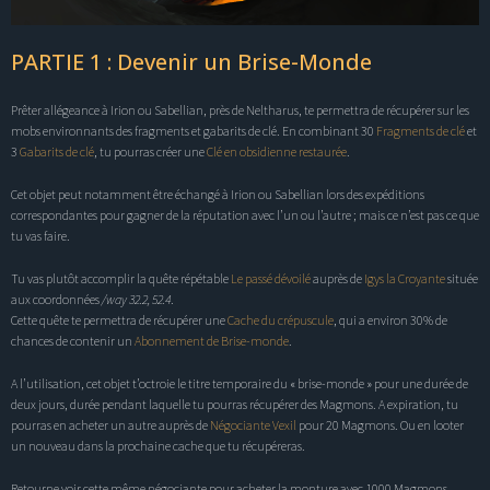
PARTIE 1 : Devenir un Brise-Monde
Prêter allégeance à Irion ou Sabellian, près de Neltharus, te permettra de récupérer sur les
mobs environnants des fragments et gabarits de clé. En combinant 30
Fragments de clé
et
3
Gabarits de clé
, tu pourras créer une
Clé en obsidienne restaurée
.
Cet objet peut notamment être échangé à Irion ou Sabellian lors des expéditions
correspondantes pour gagner de la réputation avec l’un ou l’autre ; mais ce n’est pas ce que
tu vas faire.
Tu vas plutôt accomplir la quête répétable
Le passé dévoilé
auprès de
Igys la Croyante
située
aux coordonnées
/way 32.2, 52.4
.
Cette quête te permettra de récupérer une
Cache du crépuscule
, qui a environ 30% de
chances de contenir un
Abonnement de Brise-monde
.
A l’utilisation, cet objet t’octroie le titre temporaire du « brise-monde » pour une durée de
deux jours, durée pendant laquelle tu pourras récupérer des Magmons. A expiration, tu
pourras en acheter un autre auprès de
Négociante Vexil
pour 20 Magmons. Ou en looter
un nouveau dans la prochaine cache que tu récupéreras.
Retourne voir cette même négociante pour acheter la monture avec 1000 Magmons.