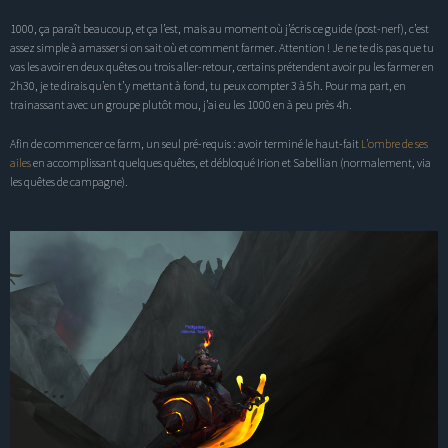
1000, ça paraît beaucoup, et ça l’est, mais au moment où j’écris ce guide (post-nerf), c’est
assez simple à amasser si on sait où et comment farmer. Attention ! Je ne te dis pas que tu
vas les avoir en deux quêtes ou trois aller-retour, certains prétendent avoir pu les farmer en
2h30, je te dirais qu’en t’y mettant à fond, tu peux compter 3 à 5h. Pour ma part, en
trainassant avec un groupe plutôt mou, j’ai eu les 1000 en à peu près 4h.
Afin de commencer ce farm, un seul pré-requis : avoir terminé le haut-fait
L’ombre de ses
ailes
en accomplissant quelques quêtes, et débloqué Irion et Sabellian (normalement, via
les quêtes de campagne).