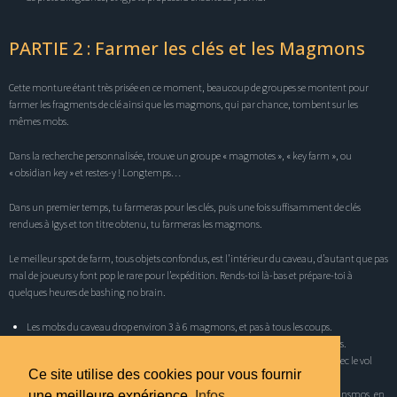
PARTIE 2 : Farmer les clés et les Magmons
Cette monture étant très prisée en ce moment, beaucoup de groupes se montent pour
farmer les fragments de clé ainsi que les magmons, qui par chance, tombent sur les
mêmes mobs.
Dans la recherche personnalisée, trouve un groupe « magmotes », « key farm », ou
« obsidian key » et restes-y ! Longtemps…
Dans un premier temps, tu farmeras pour les clés, puis une fois suffisamment de clés
rendues à Igys et ton titre obtenu, tu farmeras les magmons.
Le meilleur spot de farm, tous objets confondus, est l’intérieur du caveau, d’autant que pas
mal de joueurs y font pop le rare pour l’expédition. Rends-toi là-bas et prépare-toi à
quelques heures de bashing no brain.
Les mobs du caveau drop environ 3 à 6 magmons, et pas à tous les coups.
Tu continues à loot de quoi assembler des clés lorsque tu farm les magmons.
Le bashing de mobs te permettra au passage d’augmenter ta réputation avec le vol
Ce site utilise des cookies pour vous fournir
noir.
La zone du caveau permet de récupérer pas mal d’objets verts (LQE) et de transmos, en
une meilleure expérience.
Infos