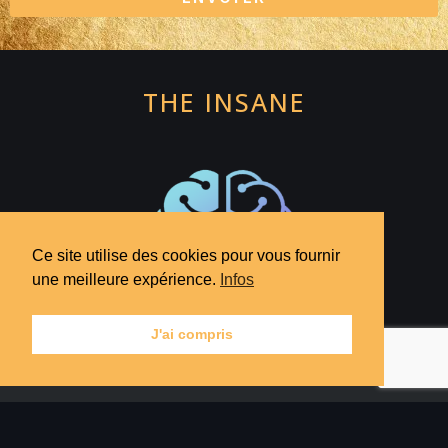
THE INSANE
Ce site utilise des cookies pour vous fournir
une meilleure expérience.
Infos
J'ai compris